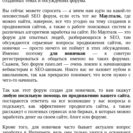
созданных темах и обсуждениях форума.
Вы сейчас можете спросить — а зачем нам идти на какой-то
неизвестный SEO форум, если есть тот же
Маулталк
, где
можно найти, наверное, все что угодно на тему создания и
продвижения сайтов, а также о работе поисковых систем и
различных алгоритмов заработка на сайте. Но Маулталк — это
форум для опытных людей, разбирающихся в SEO, там
обсуждаются серьезные вопросы продвижения сайтов, но
новички — просто ничего не поймут в этих обсуждениях.
Именно поэтому
для новичков
— я советую
регистрироваться и общаться именно на таких форумах.
Скажем, Seo форум ruseo.net — очень лоялен к начинающим
вебмастерам и SEO-шникам. Никто вас не назовет нубом и
школьником, так как прекрасно понимает, что всем нужно с
чего-то начинать.
Так как этот форум создан для новичков, то вам окажут
любую посильную помощь по продвижению вашего сайта
,
постараются ответить на все возникшие у вас вопросы и
подскажут, как эффективнее продвигать сайты, а также
расскажут о полезных сервисах или биржах, в которых можно
заработать денег на своем сайте, блоге или форуме.
Кроме того, для новичков часто бывает актуален вопрос
заработка в Интернете, ведь они только учатся и осваивают