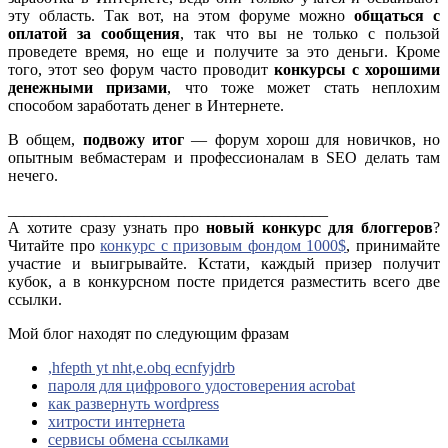
эту область. Так вот, на этом форуме можно
общаться с
оплатой за сообщения
, так что вы не только с пользой
проведете время, но еще и получите за это деньги. Кроме
того, этот seo форум часто проводит
конкурсы с хорошими
денежными призами
, что тоже может стать неплохим
способом заработать денег в Интернете.
В общем,
подвожу итог
— форум хорош для новичков, но
опытным вебмастерам и профессионалам в SEO делать там
нечего.
________________________________________
А хотите сразу узнать про
новый конкурс для блоггеров
?
Читайте про
конкурс с призовым фондом 1000$
, принимайте
участие и выигрывайте. Кстати, каждый призер получит
кубок, а в конкурсном посте придется разместить всего две
ссылки.
Мой блог находят по следующим фразам
,hfepth yt nht,e.obq ecnfyjdrb
пароля для цифрового удостоверения acrobat
как развернуть wordpress
хитрости интернета
сервисы обмена ссылками