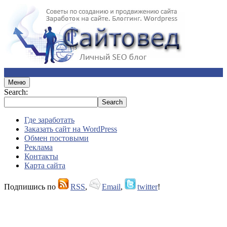
Меню
Search:
Где заработать
Заказать сайт на WordPress
Обмен постовыми
Реклама
Контакты
Карта сайта
Подпишись по
RSS
,
Email
,
twitter
!