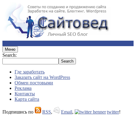
Меню
Search:
Где заработать
Заказать сайт на WordPress
Обмен постовыми
Реклама
Контакты
Карта сайта
Подпишись по
RSS
,
Email
,
twitter
!