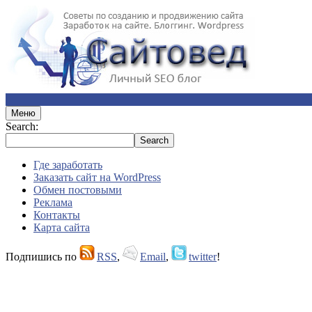
Меню
Search:
Где заработать
Заказать сайт на WordPress
Обмен постовыми
Реклама
Контакты
Карта сайта
Подпишись по
RSS
,
Email
,
twitter
!