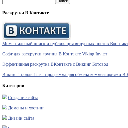
Раскрутка В Контакте
Моментальный поиск и публикация вирусных постов Вконтакте 
Софт для раскрутки группы В Контакте Viking Inviter
Эффективная раскрутка ВКонтакте с Викинг Ботовод
Викинг Тролль Lite – программа для обмена комментариями В 
Категории
Создание сайта
Домены и хостинг
Дизайн сайта