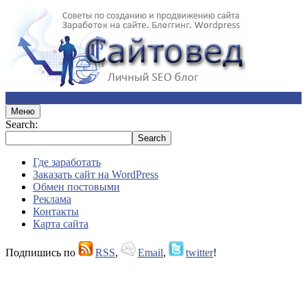
Меню
Search:
Где заработать
Заказать сайт на WordPress
Обмен постовыми
Реклама
Контакты
Карта сайта
Подпишись по
RSS
,
Email
,
twitter
!