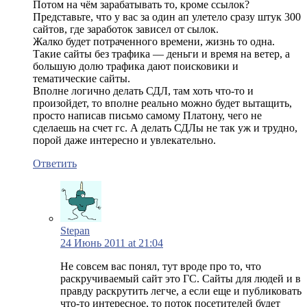
Потом на чём зарабатывать то, кроме ссылок?
Представьте, что у вас за один ап улетело сразу штук 300
сайтов, где заработок зависел от сылок.
Жалко будет потраченного времени, жизнь то одна.
Такие сайты без трафика — деньги и время на ветер, а
большую долю трафика дают поисковики и
тематические сайты.
Вполне логично делать СДЛ, там хоть что-то и
произойдет, то вполне реально можно будет вытащить,
просто написав письмо самому Платону, чего не
сделаешь на счет гс. А делать СДЛы не так уж и трудно,
порой даже интересно и увлекательно.
Ответить
Stepan
24 Июнь 2011 at 21:04
Не совсем вас понял, тут вроде про то, что
раскручиваемый сайт это ГС. Сайты для людей и в
правду раскрутить легче, а если еще и публиковать
что-то интересное, то поток посетителей будет