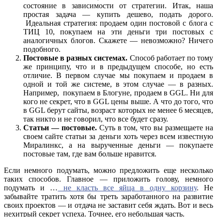
состояние в зависимости от стратегии. Итак, наша
простая задача — купить дешево, подать дорого.
Идеальная стратегия: продаем один постовой с блога с
ТИЦ 10, покупаем на эти деньги три постовых с
аналогичных блогов. Скажете — невозможно? Ничего
подобного.
Постовые в разных системах.
Способ работает по тому
же принципу, что и в предыдущем способе, но есть
отличие. В первом случае мы покупаем и продаем в
одной и той же системе, в этом случае — в разных.
Например, покупаем в Блогуне, продаем в GGL. Ни для
кого не секрет, что в GGL цены выше. А что до того, что
в GGL берут сайты, возраст которых не менее 6 месяцев,
так никто и не говорил, что все будет сразу.
Статьи — постовые.
Суть в том, что вы размещаете на
своем сайте статьи за деньги хоть через всем известную
Миралинкс, а на вырученные деньги — покупаете
постовые там, где вам больше нравится.
Если немного подумать, можно предложить еще несколько
таких способов. Главное — приложить голову, немного
подумать и …
не класть все яйца в одну корзину
. Не
забывайте тратить хотя бы треть заработанного на развитие
своих проектов — и отдача не заставит себя ждать. Вот и весь
нехитрый секрет успеха. Точнее, его небольшая часть.