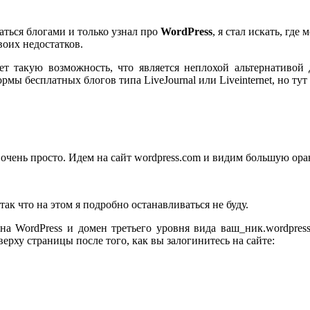
ваться блогами и только узнал про
WordPress
, я стал искать, гд
воих недостатков.
т такую возможность, что является неплохой альтернативой д
мы бесплатных блогов типа LiveJournal или Liveinternet, но ту
s очень просто. Идем на сайт wordpress.com и видим большую о
ак что на этом я подробно останавливаться не буду.
на WordPress и домен третьего уровня вида ваш_ник.wordpres
верху страницы после того, как вы залогинитесь на сайте: