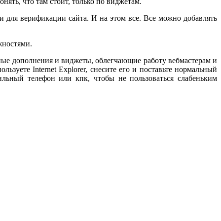
нять, что там стоит, только по виджетам.
и для верификации сайта. И на этом все. Все можно добавлять
жностями.
ные дополнения и виджеты, облегчающие работу вебмастерам и
ьзуете Internet Explorer, снесите его и поставьте нормальный
ильный телефон или кпк, чтобы не пользоваться слабеньким