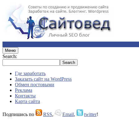
Меню
Search:
Где заработать
Заказать сайт на WordPress
Обмен постовыми
Реклама
Контакты
Карта сайта
Подпишись по
RSS
,
Email
,
twitter
!