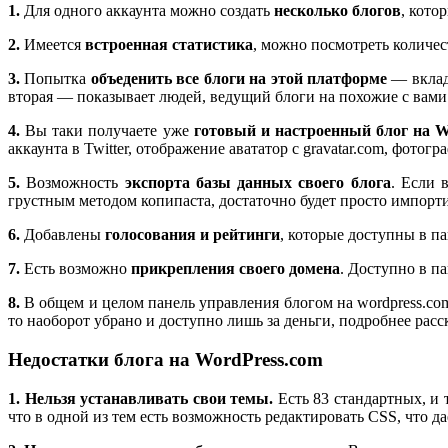
1.
Для одного аккаунта можно создать
несколько блогов
, кото
2.
Имеется
встроенная статистика
, можно посмотреть количе
3.
Попытка
объеденить все блоги на этой платформе
— вкла
вторая — показывает людей, ведущий блоги на похожие с вами
4.
Вы таки получаете уже
готовый и настроенный блог на W
аккаунта в Twitter, отображение авататор с gravatar.com, фотог
5.
Возможность
экспорта базы данных своего блога
. Если 
грустным методом копипаста, достаточно будет просто импорти
6.
Добавлены
голосования и рейтинги
, которые доступны в п
7.
Есть возможно
прикрепления своего домена
. Доступно в п
8.
В общем и целом панель управления блогом на wordpress.c
то наоборот убрано и доступно лишь за деньги, подробнее расс
Недостатки блога на WordPress.com
1.
Нельзя устанавливать свои темы.
Есть 83 стандартных, и 
что в одной из тем есть возможность редактировать CSS, что д