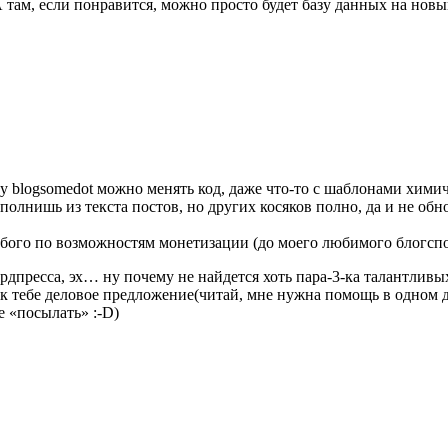
А там, если понравится, можно просто будет базу данных на новы
у blogsomedot можно менять код, даже что-то с шаблонами хими
полнишь из текста постов, но других косяков полно, да и не обн
бого по возможностям монетизации (до моего любимого блогспот
ордпресса, эх… ну почему не найдется хоть пара-3-ка талантлив
 к тебе деловое предложение(читай, мне нужна помощь в одном де
е «посылать» :-D)