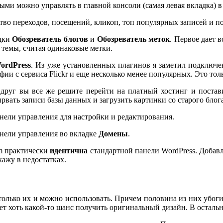
рыми можно управлять в главной консоли (самая левая вкладка) в
ство переходов, посещений, кликоп, топ популярных записей и 
дки
Обозреватель блогов
и
Обозреватель меток
. Первое дает 
 темы, считая одинаковые метки.
ordPress
. Из уже установленных плагинов я заметил подключе
рафии с сервиса Flickr и еще несколько менее популярных. Это тол
вдруг вы все же решите перейти на платный хостинг и постави
рвать записи базы данных и загрузить картинки со старого блога
анели управления для настройки и редактирования.
анели управления во вкладке
Домены
.
om практически
идентична
стандартной панели WordPress. Добавл
кажу в недостатках.
только их и можно использовать. Причем половина из них убоги 
ает хоть какой-то шанс получить оригинальный дизайн. В остальн