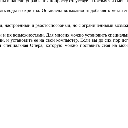
ны в панели управления попросту отсутсвует. Потому я и смог по
ять коды и скрипты. Оставлена возможность добавлять мета-тег
вый, настроенный и работоспособный, но с ограниченными возмо
и и их возможностями. Для многих можно установить специаль
, и установить ее на свой компьютер. Если вы до сих пор испол
 и специальная Опера, которую можно поставить себя на моб