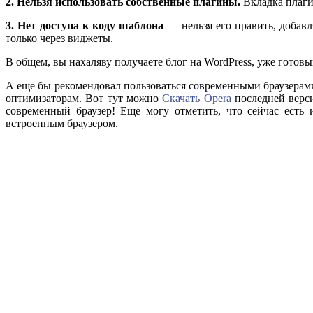
2.
Нельзя использовать собственные плагины.
Вкладка плаги
3.
Нет доступа к коду шаблона
— нельзя его править, добавл
только через виджеты.
В общем, вы нахаляву получаете блог на WordPress, уже гото
А еще бы рекомендовал пользоваться современными браузерам
оптимизаторам. Вот тут можно
Скачать Opera
последней версии
современный браузер! Еще могу отметить, что сейчас есть
встроенным браузером.