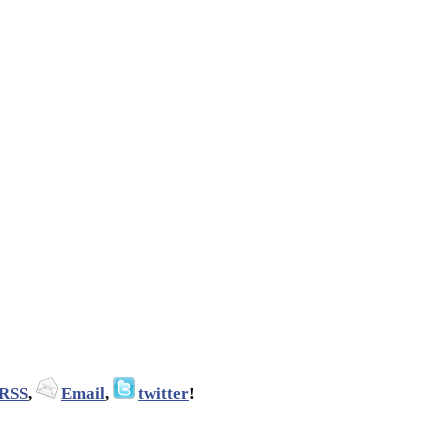
RSS
,
Email
,
twitter
!