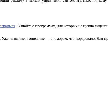
ющий рекламу в панели управления сайтом. Ну, мало ли, кому-т
рограммах
. Узнайте о программах, для которых не нужна лиценз
. Уже название и описание — с юмором, что порадовало. Для пр