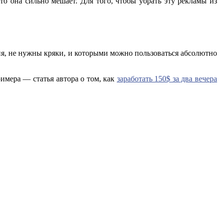
о она сильно мешает. Для того, чтобы убрать эту рекламы из
ия, не нужны кряки, и которыми можно пользоваться абсолютно
имера — статья автора о том, как
заработать 150$ за два вечера