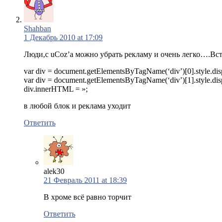
Shahban
1 Декабрь 2010 at 17:09
Люди,с uCoz’a можно убрать рекламу и очень легко….Вст
var div = document.getElementsByTagName(‘div’)[0].style.d
var div = document.getElementsByTagName(‘div’)[1].style.d
div.innerHTML = »;
в любой блок и реклама уходит
Ответить
alek30
21 Февраль 2011 at 18:39
В хроме всё равно торчит
Ответить