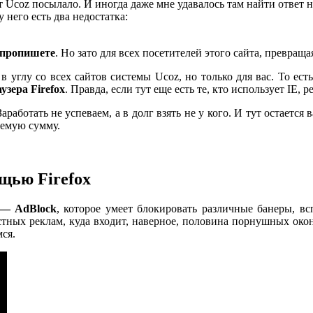
йт Ucoz посылало. И иногда даже мне удавалось там найти ответ н
у него есть два недостатка:
д пропишете
. Но зато для всех посетителей этого сайта, превраща
углу со всех сайтов системы Ucoz, но только для вас. То есть
узера Firefox
. Правда, если тут еще есть те, кто использует IE,
аработать не успеваем, а в долг взять не у кого. И тут остаетс
уемую сумму.
ощью Firefox
 — AdBlock
, которое умеет блокировать различные банеры, в
стных реклам, куда входит, наверное, половина порнушных око
ся.