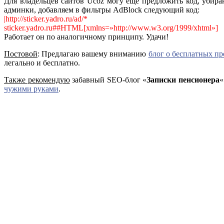
Для владельцев сайтов Ucoz могу еще предложить код, убира
админки, добавляем в фильтры AdBlock следующий код:
|http://sticker.yadro.ru/ad/*
sticker.yadro.ru##HTML[xmlns=»http://www.w3.org/1999/xhtml»]
Работает он по аналогичному принципу. Удачи!
Постовой
: Предлагаю вашему вниманию
блог о бесплатных п
легально и бесплатно.
Также рекомендую
забавный SEO-блог «
Записки пенсионера
«
чужими руками
.