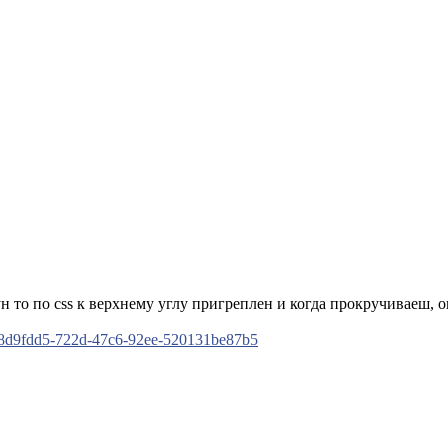
н то по css к верхнему углу пригреплен и когда прокручиваеш, 
a/58d9fdd5-722d-47c6-92ee-520131be87b5