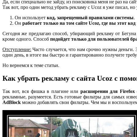
Да, если специально не зайду, из поисковика меня не раз на са
Так вот, про один метод убрать рекламу с Ucoz я уже писал, но 
Он использует
код, запрещенный правилами системы
.
Он
работает только на том сайте Ucoz, где вы этот ко
Сегодня же предлагаю способ, убирающий рекламу от Бегуна в 
кроме одного. Способ
подойдет только для пользователей бра
Отступление:
Часто случается, что нам срочно нужны деньги. З
один день, в итоге вы быстро и гарантированно получите треб
Но вернемся к теме статьи.
Как убрать рекламу с сайта Ucoz с пом
Так вот, вся фишка в плагине или
расширении для Firefox
рекламные, разумеется. Есть готовые фильтры для самых изве
AdBlock
можно добавлять свои фильтры. Чем мы и воспользуем