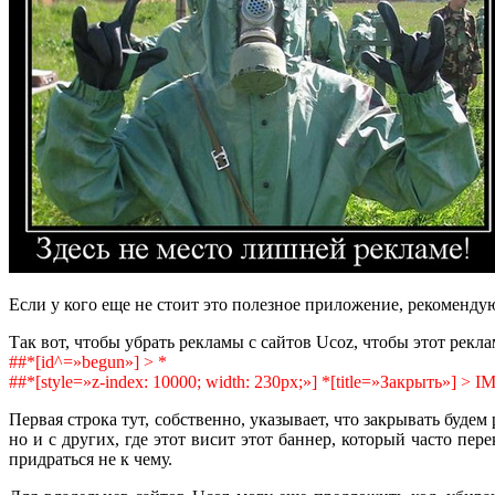
Если у кого еще не стоит это полезное приложение, рекоменд
Так вот, чтобы убрать рекламы с сайтов Ucoz, чтобы этот рекл
##*[id^=»begun»] > *
##*[style=»z-index: 10000; width: 230px;»] *[title=»Закрыть»] > IM
Первая строка тут, собственно, указывает, что закрывать будем
но и с других, где этот висит этот баннер, который часто пе
придраться не к чему.