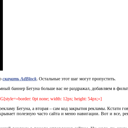
ую
скачать AdBlock
. Остальные этот шаг могут пропустить.
амный баннер Бегуна больше вас не раздражал, добавляем в филь
G[style=»border: 0pt none; width: 12px; height: 54px;»]
 рекламу Бегуна, а вторая – сам код закрытия рекламы. Кстати гов
рекрывает полезную часто сайта и меню навигации. Вот и все, р