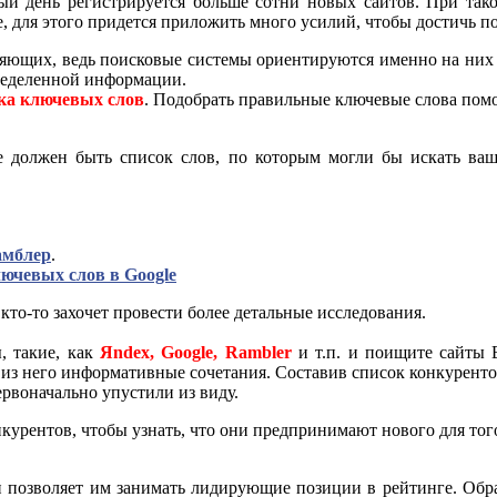
ый день регистрируется больше сотни новых сайтов. При тако
е, для этого придется приложить много усилий, чтобы достичь п
яющих, ведь поисковые системы ориентируются именно на них 
пределенной информации.
ка ключевых слов
. Подобрать правильные ключевые слова пом
 должен быть список слов, по которым могли бы искать ваш 
амблер
.
лючевых слов в Google
 кто-то захочет провести более детальные исследования.
, такие, как
Яndex, Google, Rambler
и т.п. и поищите сайты 
 из него информативные сочетания. Составив список конкуренто
рвоначально упустили из виду.
курентов, чтобы узнать, что они предпринимают нового для тог
и позволяет им занимать лидирующие позиции в рейтинге. Обра