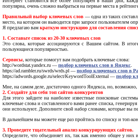
Интернет становится все более популярен в наши дни, кажд
популярна, очень сложно выбраться на первые места в рейтинг
Правильный выбор ключевых слов
— одна из таких составл
место, на котором он выводится при запросе пользователем о
Я предлагаю вам
краткую инструкцию для составления спис
1. Составьте список из 20-30 ключевых слов
Это слова, которые ассоциируются с Вашим сайтом. В итоге
пользующиеся популярностью.
Сервисы
, которые помогут вам подобрать ключевые слова:
http://wordstat.yandex.ru —
подбор ключевых слов в Яндекс
.
https://ad.rambler.ru/swrds/wrds.pl —
подбор ключевых слов в Р
https://adwords.google.ru/select/KeywordToolExternal —
подбор к
Мне, на самом деле, достаточно одного Яндекса, но, возможно,
2. Создайте для себя топ сайтов-конкурентов
Для этого зайдите на наиболее известные поисковые системы
ключевые слова и составленного вами ранее списка, генерируя
они используют. Дополните свой набор словами, которые вы пе
В дальнейшем вы можете еще раз пройтись по списку и топ-кон
3. Проведите тщательный анализ конкурирующих сайтов.
Определите, что объединяет их, так как именно общее у них 