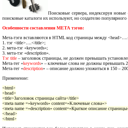
Поисковые сервера, индексируя новые 
поисковые каталоги их используют, но создателю популярного 
Особенности составления МЕТА тэгов:
Мета-тэги вставляются в HTML код страницы между <head>….</
1. тэг <title>….</title>;
2. мета-тэг «keywords»;
3. мета-тэг «description».
Тэг title
– заголовок страницы, не должен превышать установлен
Мета-тег «
keywords
» – ключевые слова не должны превышать 20
Мета-тег «
description
» – описание должно уложиться в 150 – 200 
Применение:
<html>
<head>
<title>Заголовок страницы сайта</title>
<meta name =»keywords» content=»Kлючевые слова»>
<meta name =»description» content=»Краткое описание страницы
</head>
</html>