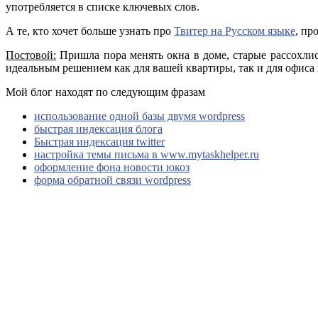
употребляется в списке ключевых слов.
А те, кто хочет больше узнать про
Твитер на Русском языке
, пр
Постовой:
Пришла пора менять окна в доме, старые рассохли
идеальным решением как для вашей квартиры, так и для офис
Мой блог находят по следующим фразам
использование одной базы двумя wordpress
быстрая индексация блога
Быстрая индексация twitter
настройка темы письма в www.mytaskhelper.ru
оформление фона новости юкоз
форма обратной связи wordpress