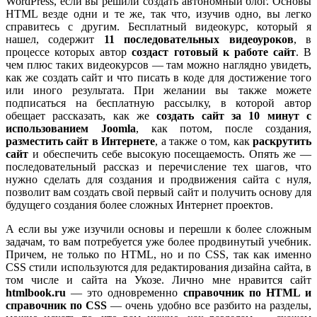
WordPress, если вы решили создать автономный блог. Основы
HTML везде одни и те же, так что, изучив одно, вы легко
справитесь с другим. Бесплатный видеокурс, который я
нашел, содержит
11 последовательных видеоуроков
, в
процессе которых автор
создаст готовый к работе сайт
. В
чем плюс таких видеокурсов — там можно наглядно увидеть,
как же создать сайт и что писать в коде для достижение того
или иного результата. При желании вы также можете
подписаться на бесплатную рассылку, в которой автор
обещает рассказать, как же
создать сайт за 10 минут с
использованием Joomla
, как потом, после создания,
разместить сайт в Интернете
, а также о том, как
раскрутить
сайт
и обеспечить себе высокую посещаемость. Опять же —
последовательный рассказ и перечисление тех шагов, что
нужно сделать для создания и продвижения сайта с нуля,
позволит вам создать свой первый сайт и получить основу для
будущего создания более сложных Интернет проектов.
А если вы уже изучили основы и перешли к более сложным
задачам, то вам потребуется уже более продвинутый учебник.
Причем, не только по HTML, но и по CSS, так как именно
CSS стили используются для редактирования дизайна сайта, в
том числе и сайта на Укозе. Лично мне нравится сайт
htmlbook.ru
— это одновременно
справочник по HTML и
справочник по CSS
— очень удобно все разбито на разделы,