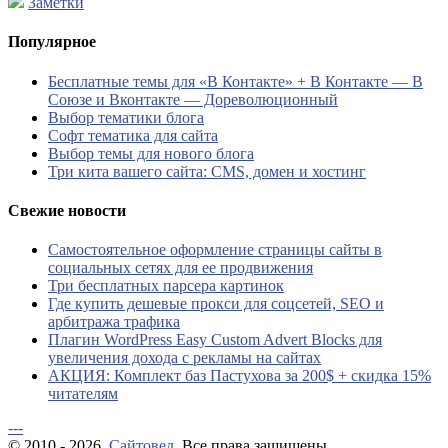
Заметки
Популярное
Бесплатные темы для «В Контакте» + В Контакте — В
Союзе и Вконтакте — Дореволюционный
Выбор тематики блога
Софт тематика для сайта
Выбор темы для нового блога
Три кита вашего сайта: CMS, домен и хостинг
Свежие новости
Самостоятельное оформление страницы сайты в
социальных сетях для ее продвижения
Три бесплатных парсера картинок
Где купить дешевые прокси для соцсетей, SEO и
арбитража трафика
Плагин WordPress Easy Custom Advert Blocks для
увеличения дохода с рекламы на сайтах
АКЦИЯ: Комплект баз Пастухова за 200$ + скидка 15%
читателям
---
© 2010 - 2026.
Сайтовед
. Все права защищены.