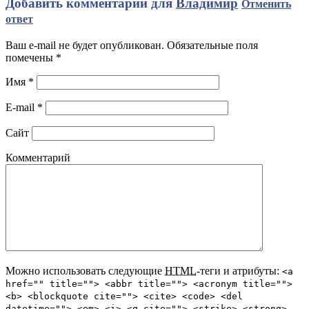
Добавить комментарий для
Владимир
Отменить
ответ
Ваш e-mail не будет опубликован. Обязательные поля
помечены
*
Имя
*
E-mail
*
Сайт
Комментарий
Можно использовать следующие
HTML
-теги и атрибуты:
<a
href="" title=""> <abbr title=""> <acronym title="">
<b> <blockquote cite=""> <cite> <code> <del
datetime=""> <em> <i> <q cite=""> <strike> <strong>