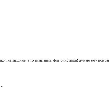
кол на машине, а то зима зима, фиг очистишь( думаю ему понрав
ы
*