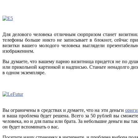
Для делового человека отличным сюрпризом станет визитниц
телефоны больше никто не записывает в блокнот, сейчас при
визитки вашего молодого человека выглядели презентабель
изображением.
Вы думаете, что вашему парню визитница придется не по душе
или прикольной картинкой и надписью. Станьте ненадолго ди
в одном экземпляре.
Вы ограничены в средствах и думаете, что на эти деньги
ориги
и ваша проблема будет решена. Всего за 50 рублей вы сможет
человека, но и для папы или брата. За небольшие деньги вы т
он будет вспоминать о вас.
Посетите нашу страничку в интернете, и проблема выбора подар