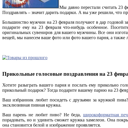
Мы давно перестали считать 23 ф
Поздравлять – значит дарить подарки. А вы уже решили, что 
Большинство мужчин на 23 февраля получают в дар годовой з
подарите ему на 23 февраля что-нибудь особенное. Посети
оригинальных сувениров для вашего мужчины. Все они изгота
вещей, мы нанесем ваше фото или фото вашего парня, а также 
Прикольные голосовые поздравления на 23 февр
Хотите разыграть вашего парня и послать ему прикольно гол
прикольный подарок? Тогда подарите вашему парню на 23 февр
Ваш избранник любит посидеть с друзьями за кружкой пива?
эксклюзивная пивная кружка.
Ваш парень не любит пиво? Не беда,
широкоформатная печ
порадовать, но и удивить сможет кружка хамелеон. Она покр
она становится белой и изображение проявляется.