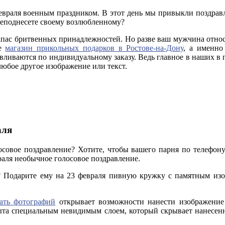
евраля военным праздником. В этот день мы привыкли поздрав
преподнесете своему возлюбленному?
апас бритвенных принадлежностей. Но разве ваш мужчина относи
те
магазин прикольных подарков в Ростове-на-Дону
, а именно
вливаются по индивидуальному заказу. Ведь главное в наших в 
любое другое изображение или текст.
аля
осовое поздравление? Хотите, чтобы вашего парня по телефон
аля необычное голосовое поздравление.
 Подарите ему на 23 февраля пивную кружку с памятным изобр
ать фотографий
открывает возможности нанести изображение
ыта специальным невидимым слоем, который скрывает нанесенн