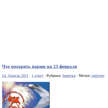
Что подарить парню на 23 февраля
14. Апрель 2011
·
1 ответ
· Рубрика:
Заметки
· Метки:
рабочее