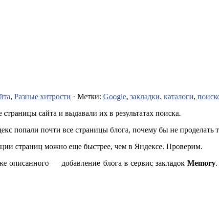
йта
,
Разные хитрости
· Метки:
Google
,
закладки
,
каталоги
,
поиск
 страницы сайта и выдавали их в результатах поиска.
ндекс попали почти все страницы блога, почему бы не проделать
ации страниц можно еще быстрее, чем в Яндексе. Проверим.
же описанного — добавление блога в сервис закладок
Memory