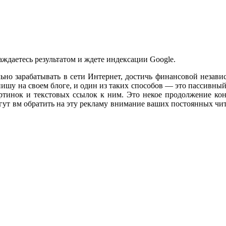
ждаетесь результатом и ждете индексации Google.
ально зарабатывать в сети Интернет, достичь финансовой независ
я пишу на своем блоге, и один из таких способов — это пассивны
артинок и текстовых ссылок к ним. Это некое продолжение кон
гут вм обратить на эту рекламу внимание ваших постоянных чита