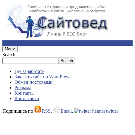
Меню
Search:
Где заработать
Заказать сайт на WordPress
Обмен постовыми
Реклама
Контакты
Карта сайта
Подпишись по
RSS
,
Email
,
twitter
!