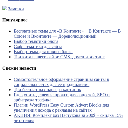
Заметки
Популярное
Бесплатные темы для «В Контакте» + В Контакте — В
Союзе и Вконтакте — Дореволюционный
Выбор тематики блога
Софт тематика для сайта
Выбор темы для нового блога
Три кита вашего сайта: CMS, домен и хостинг
Свежие новости
Самостоятельное оформление страницы сайты в
социальных сетях для ее продвижения
Три бесплатных парсера картинок
Где купить дешевые прокси для соцсетей, SEO и
арбитража трафика
Плагин WordPress Easy Custom Advert Blocks для
увеличения дохода с рекламы на сайтах
АКЦИЯ: Комплект баз Пастухова за 200$ + скидка 15%
читателям