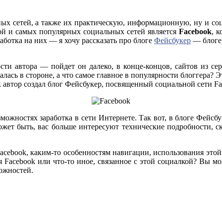
ных сетей, а также их практическую, информационную, ну и со
дной и самых популярных социальных сетей является
Facebook
, 
работка на них — я хочу рассказать про блоге
Фейсбукер
— блоге,
ти автора — пойдет он далеко, в конце-концов, сайтов из сер
талась в стороне, а что самое главное в популярности блоггера?
к автор создал блог Фейсбукер, посвященный социальной сети Fa
зможностях заработка в сети Интернете. Так вот, в блоге Фейсб
ожет быть, вас больше интересуют технические подробности, с
acebook, каким-то особенностям навигации, использования этой
я Facebook или что-то иное, связанное с этой социалкой? Вы м
можностей.