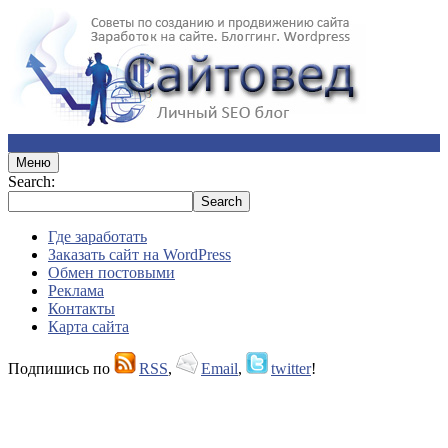
Меню
Search:
Где заработать
Заказать сайт на WordPress
Обмен постовыми
Реклама
Контакты
Карта сайта
Подпишись по
RSS
,
Email
,
twitter
!