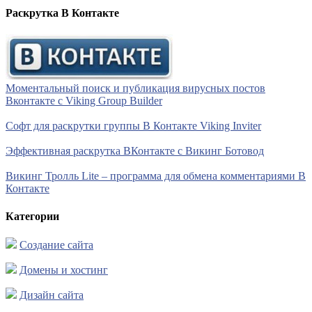
Раскрутка В Контакте
Моментальный поиск и публикация вирусных постов
Вконтакте с Viking Group Builder
Софт для раскрутки группы В Контакте Viking Inviter
Эффективная раскрутка ВКонтакте с Викинг Ботовод
Викинг Тролль Lite – программа для обмена комментариями В
Контакте
Категории
Создание сайта
Домены и хостинг
Дизайн сайта