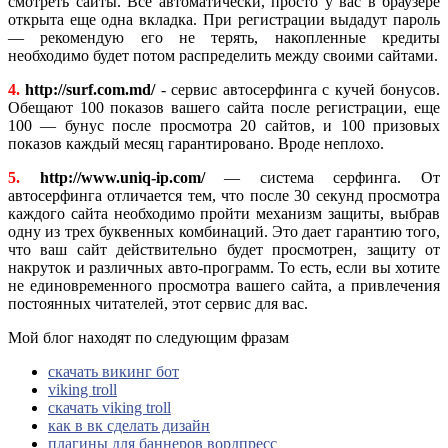
смотреть сайты. Все автоматически, просто у вас в браузере
открыта еще одна вкладка. При регистрации выдадут пароль
— рекомендую его не терять, накопленные кредиты
необходимо будет потом распределить между своими сайтами.
4.
http://surf.com.md/
- сервис автосерфинга с кучей бонусов.
Обещают 100 показов вашего сайта после регистрации, еще
100 — бунус после просмотра 20 сайтов, и 100 призовых
показов каждый месяц гарантировано. Вроде неплохо.
5.
http://www.uniq-ip.com/
— система серфинга. От
автосерфинга отличается тем, что после 30 секунд просмотра
каждого сайта необходимо пройти механизм защиты, выбрав
одну из трех буквенных комбинаций. Это дает гарантию того,
что ваш сайт действительно будет просмотрен, защиту от
накруток и различных авто-программ. То есть, если вы хотите
не единовременного просмотра вашего сайта, а привлечения
постоянных читателей, этот сервис для вас.
Мой блог находят по следующим фразам
скачать викинг бот
viking troll
скачать viking troll
как в вк сделать дизайн
плагины для баннеров вордпресс