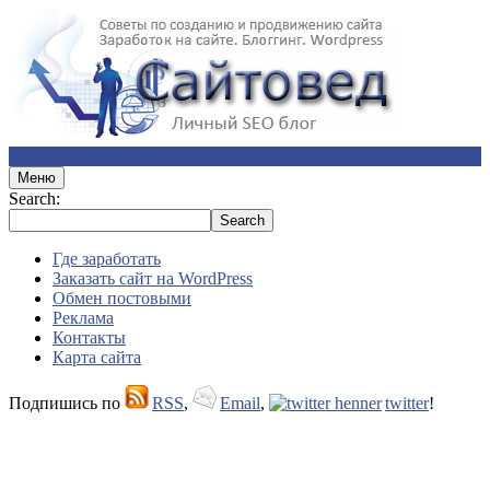
Меню
Search:
Где заработать
Заказать сайт на WordPress
Обмен постовыми
Реклама
Контакты
Карта сайта
Подпишись по
RSS
,
Email
,
twitter
!