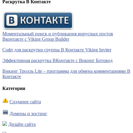
Раскрутка В Контакте
Моментальный поиск и публикация вирусных постов
Вконтакте с Viking Group Builder
Софт для раскрутки группы В Контакте Viking Inviter
Эффективная раскрутка ВКонтакте с Викинг Ботовод
Викинг Тролль Lite – программа для обмена комментариями В
Контакте
Категории
Создание сайта
Домены и хостинг
Дизайн сайта